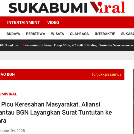
INTERTAINMENT
VIDEO
I
BUDAYA
PERISTIWA
WISATA
OLAHRAGA
INTERAKTIF
SUKABU
Pemerintah Diduga Tutup Mata, PT PMC Dituding Bertindak Semena-mena terhadap Wa
TAU BGN
Tunjukkan semua
UMIVIRAL
Picu Keresahan Masyarakat, Aliansi
ntau BGN Layangkan Surat Tuntutan ke
ra
ktober 04, 2025