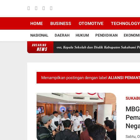
HOME
BUSINESS
OTOMOTIVE
TECHNOLOGY
NASIONAL
DAERAH
HUKUM
PENDIDIKAN
EKONOM
BREAKING
i SD Negeri Manggis Disorot, Kepala Sekolah dan Disdik Kabupaten Sukabumi Pilih Bungkam
NEWS
Menampilkan postingan dengan label
ALIANSI PEMAN
SUKAB
MBG 
Pema
Nega
Sabtu, O