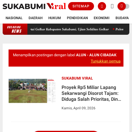
SITEMAP
NASIONAL
DAERAH
HUKUM
PENDIDIKAN
EKONOMI
BUDAYA
BREAKING
JA Soebagiyo Kritisi Isu Keretakan di Tubuh DPD Partai Golkar Kabup
NEWS
Menampilkan postingan dengan label
ALUN - ALUN CIBADAK
Tunjukkan semua
SUKABUMI VIRAL
Proyek Rp5 Miliar Lapang
Sekarwangi Disorot Tajam:
Diduga Salah Prioritas, Dinas
Perkim Sukabumi Dinilai
Kamis, April 09, 2026
Abai terhadap Penderitaan
Warga