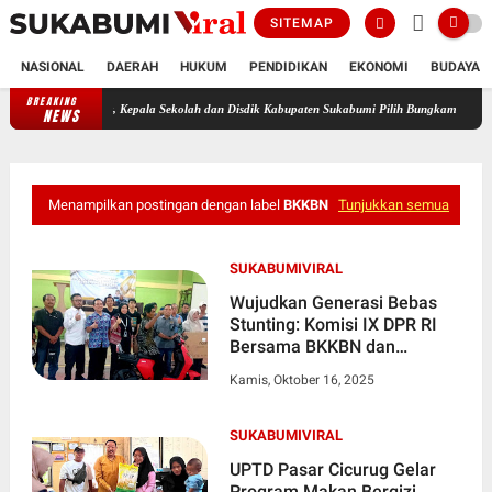
SITEMAP
NASIONAL
DAERAH
HUKUM
PENDIDIKAN
EKONOMI
BUDAYA
BREAKING
anggis Disorot, Kepala Sekolah dan Disdik Kabupaten Sukabumi Pilih Bungkam
Pemerint
NEWS
Menampilkan postingan dengan label
BKKBN
Tunjukkan semua
SUKABUMIVIRAL
Wujudkan Generasi Bebas
Stunting: Komisi IX DPR RI
Bersama BKKBN dan
Kemenkes Gelar Sosialisasi
Kamis, Oktober 16, 2025
Germas di Sukabumi
SUKABUMIVIRAL
UPTD Pasar Cicurug Gelar
Program Makan Bergizi