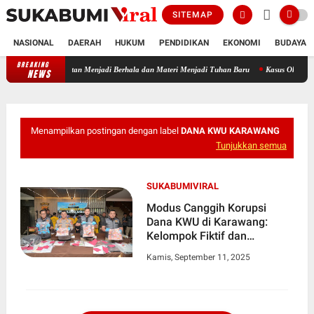
SITEMAP
NASIONAL
DAERAH
HUKUM
PENDIDIKAN
EKONOMI
BUDAYA
BREAKING
 Ketika Jabatan Menjadi Berhala dan Materi Menjadi Tuhan Baru
Kasus Oknum Kades Ta
NEWS
Menampilkan postingan dengan label
DANA KWU KARAWANG
Tunjukkan semua
SUKABUMIVIRAL
Modus Canggih Korupsi
Dana KWU di Karawang:
Kelompok Fiktif dan
Dokumen Palsu
Kamis, September 11, 2025