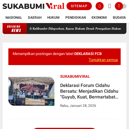
SITEMAP
NASIONAL
DAERAH
HUKUM
PENDIDIKAN
EKONOMI
BUDAYA
BREAKING
num Guru ASN di Kalibunder Dilaporkan, Kuasa Hukum Desak Penegakan Hukum dan Etika A
NEWS
Menampilkan postingan dengan label
DEKLARASI FCB
Tunjukkan semua
SUKABUMIVIRAL
Deklarasi Forum Cidahu
Bersatu: Menjadikan Cidahu
"Guyub, Kuat, Bermartabat
dan Berkarakter"
Rabu, Januari 28, 2026