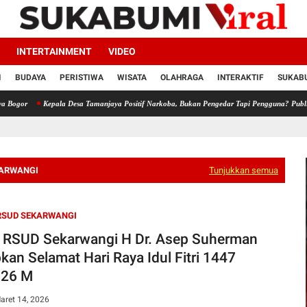
INTERTAINMENT
VIDEO
I
BUDAYA
PERISTIWA
WISATA
OLAHRAGA
INTERAKTIF
SUKABU
or
Kepala Desa Tamanjaya Positif Narkoba, Bukan Pengedar Tapi Pengguna? Publik Tu
KARWANGI
Tunjukkan semua
RSUD SEKARWANGI
t RSUD Sekarwangi H Dr. Asep Suherman
kan Selamat Hari Raya Idul Fitri 1447
026 M
aret 14, 2026