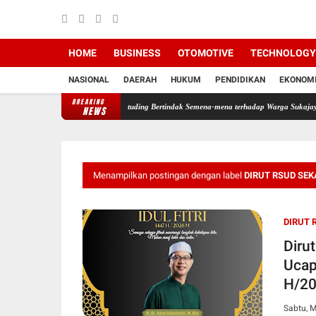
HOME
BUSINESS
OTOMOTIVE
TECHNOLOGY
NASIONAL
DAERAH
HUKUM
PENDIDIKAN
EKONOM
BREAKING
iduga Tutup Mata, PT PMC Dituding Bertindak Semena-mena terhadap Warga Sukajaya Bog
NEWS
Menampilkan postingan dengan label
DIRUT RSUD SE
DIRUT 
Diru
Ucap
H/2
Sabtu, M