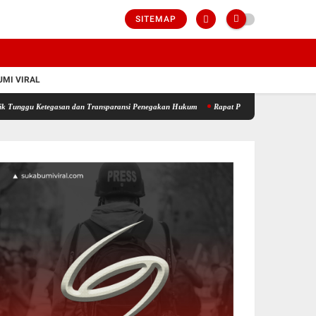
SITEMAP
MI VIRAL
nggu Ketegasan dan Transparansi Penegakan Hukum
Rapat Paripurna DPRD Sukabumi Sah