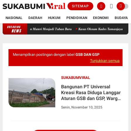
SITEMAP
NASIONAL
DAERAH
HUKUM
PENDIDIKAN
EKONOMI
BUDAYA
BREAKING
di Berhala dan Materi Menjadi Tuhan Baru
Kasus Oknum Kades Tamanjaya Jadi Alarm K
NEWS
Menampilkan postingan dengan label
GSB DAN GSP
Tunjukkan semua
SUKABUMVIRAL
Bangunan PT Universal
Kreasi Rasa Diduga Langgar
Aturan GSB dan GSP, Warga
Tenjoayu Keluhkan
Senin, November 10, 2025
Ketidaktertiban Izin