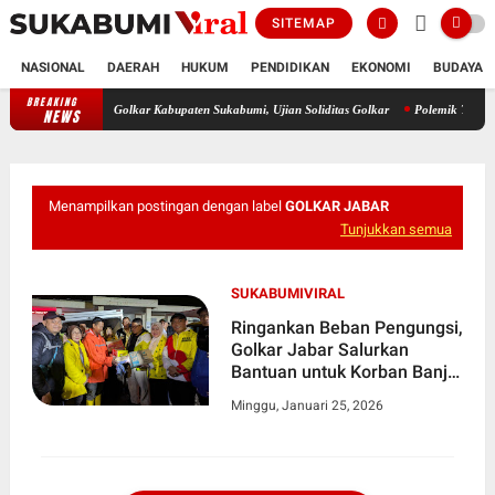
SITEMAP
NASIONAL
DAERAH
HUKUM
PENDIDIKAN
EKONOMI
BUDAYA
BREAKING
JA Soebagiyo Kritisi Isu Keretakan di Tubuh DPD Partai Golkar Kabup
NEWS
Menampilkan postingan dengan label
GOLKAR JABAR
Tunjukkan semua
SUKABUMIVIRAL
Ringankan Beban Pengungsi,
Golkar Jabar Salurkan
Bantuan untuk Korban Banjir
Bandang
Minggu, Januari 25, 2026