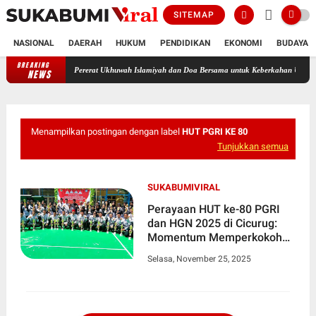
SITEMAP
NASIONAL
DAERAH
HUKUM
PENDIDIKAN
EKONOMI
BUDAYA
BREAKING
gat Cicurug, Pererat Ukhuwah Islamiyah dan Doa Bersama untuk Keberkahan Umat
Mero
NEWS
Menampilkan postingan dengan label
HUT PGRI KE 80
Tunjukkan semua
SUKABUMIVIRAL
Perayaan HUT ke-80 PGRI
dan HGN 2025 di Cicurug:
Momentum Memperkokoh
Penguatan Peran Guru
Selasa, November 25, 2025
dalam Pendidikan
Berkarakter