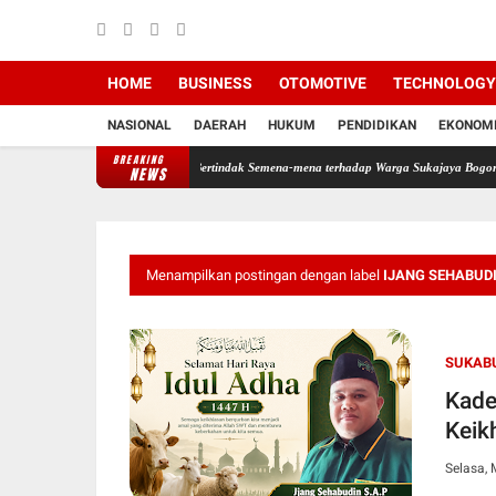
HOME
BUSINESS
OTOMOTIVE
TECHNOLOGY
NASIONAL
DAERAH
HUKUM
PENDIDIKAN
EKONOM
BREAKING
ata, PT PMC Dituding Bertindak Semena-mena terhadap Warga Sukajaya Bogor
Kepala D
NEWS
Menampilkan postingan dengan label
IJANG SEHABUD
SUKABU
Kade
Keik
Selasa, 