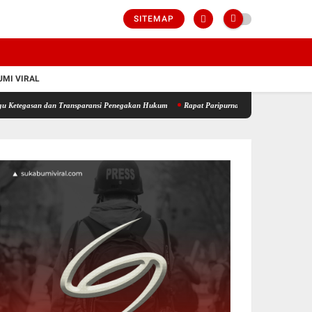
SITEMAP
MI VIRAL
 dan Transparansi Penegakan Hukum
Rapat Paripurna DPRD Sukabumi Sahkan KUA-PPAS 