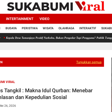
INTERTAINMENT
VIDEO
I
BUDAYA
PERISTIWA
WISATA
OLAHRAGA
INTERAKTIF
SUKABU
esa Tamanjaya Positif Narkoba, Bukan Pengedar Tapi Pengguna? Publik Tunggu Ketegasan
IN
Tunjukkan semua
MI VIRAL
s Tangkil : Makna Idul Qurban: Menebar
hlasan dan Kepedulian Sosial
Mei 26, 2026