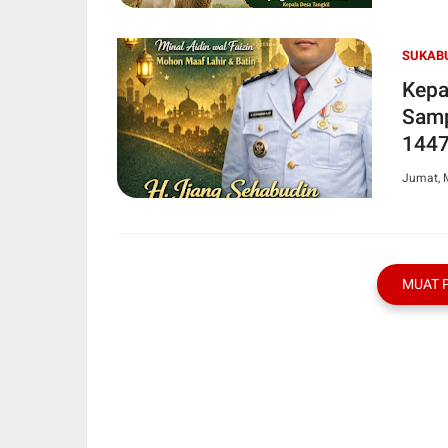
SUKABU
Kepa
Samp
1447
Jumat, 
MUAT 