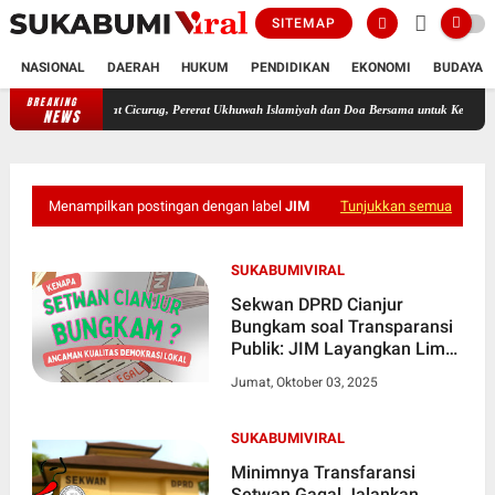
SITEMAP
NASIONAL
DAERAH
HUKUM
PENDIDIKAN
EKONOMI
BUDAYA
BREAKING
B Sapu Jagat Cicurug, Pererat Ukhuwah Islamiyah dan Doa Bersama untuk Keberkahan Uma
NEWS
Menampilkan postingan dengan label
JIM
Tunjukkan semua
SUKABUMIVIRAL
Sekwan DPRD Cianjur
Bungkam soal Transparansi
Publik: JIM Layangkan Lima
Tuntutan
Jumat, Oktober 03, 2025
SUKABUMIVIRAL
Minimnya Transfaransi
Setwan Gagal Jalankan