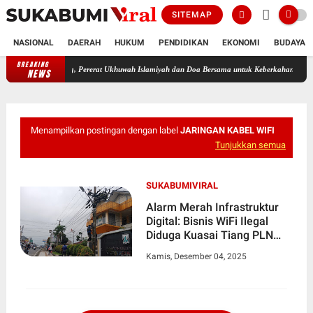
SITEMAP
NASIONAL
DAERAH
HUKUM
PENDIDIKAN
EKONOMI
BUDAYA
BREAKING
agat Cicurug, Pererat Ukhuwah Islamiyah dan Doa Bersama untuk Keberkahan Umat
Me
NEWS
Menampilkan postingan dengan label
JARINGAN KABEL WIFI
Tunjukkan semua
SUKABUMIVIRAL
Alarm Merah Infrastruktur
Digital: Bisnis WiFi Ilegal
Diduga Kuasai Tiang PLN
dan Telkom, Rugikan
Kamis, Desember 04, 2025
Fasilitas Negara