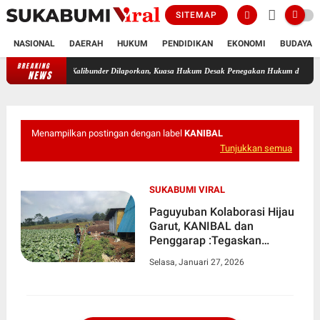
SITEMAP
NASIONAL
DAERAH
HUKUM
PENDIDIKAN
EKONOMI
BUDAYA
BREAKING
Diduga Terlibat Perselingkuhan, Oknum Guru ASN di Kalibunder Dil
NEWS
Menampilkan postingan dengan label
KANIBAL
Tunjukkan semua
SUKABUMI VIRAL
Paguyuban Kolaborasi Hijau
Garut, KANIBAL dan
Penggarap :Tegaskan
Komitmen Recovery Lahan
Selasa, Januari 27, 2026
Eks PMDK