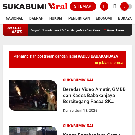
SITEMAP
NASIONAL
DAERAH
HUKUM
PENDIDIKAN
EKONOMI
BUDAYA
BREAKING
Merosotnya Akhlak dan Adab Bangsa, Ketika Jabatan Menjadi Berhala d
NEWS
Menampilkan postingan dengan label
KADES BABAKANJAYA
Tunjukkan semua
SUKABUMIVIRAL
Beredar Video Amatir, GMBB
dan Kades Babakanjaya
Bersitegang Pasca SK
Pemberhentian Turun
Kamis, Juni 18, 2026
SUKABUMIVIRAL