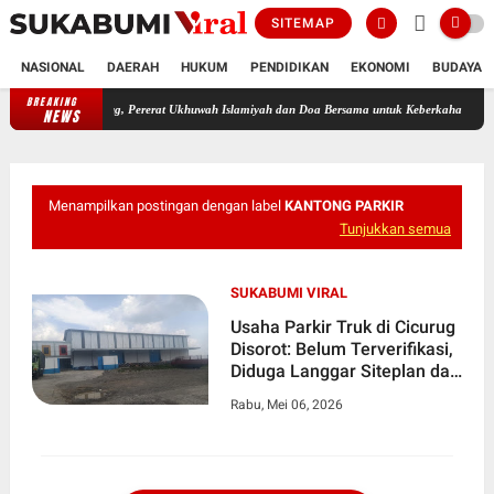
SITEMAP
NASIONAL
DAERAH
HUKUM
PENDIDIKAN
EKONOMI
BUDAYA
BREAKING
Jagat Cicurug, Pererat Ukhuwah Islamiyah dan Doa Bersama untuk Keberkahan Umat
Me
NEWS
Menampilkan postingan dengan label
KANTONG PARKIR
Tunjukkan semua
SUKABUMI VIRAL
Usaha Parkir Truk di Cicurug
Disorot: Belum Terverifikasi,
Diduga Langgar Siteplan dan
Perizinan
Rabu, Mei 06, 2026