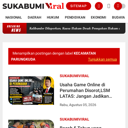
SITEMAP
NASIONAL
DAERAH
HUKUM
PENDIDIKAN
EKONOMI
BUDAYA
BREAKING
Diduga Terlibat Perselingkuhan, Oknum Guru ASN di Kalibunder 
NEWS
Menampilkan postingan dengan label
KECAMATAN
PARUNGKUDA
Tunjukkan semua
SUKABUMIVIRAL
Usaha Game Online di
Perumahan Disorot,LSM
LATAS: Jangan Jadikan
Kawasan Permukiman
Rabu, Agustus 05, 2026
sebagai Zona Bebas Aturan
SUKABUMIVIRAL