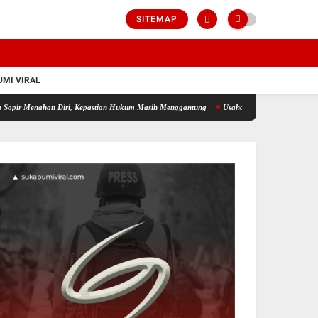
SITEMAP
MI VIRAL
han Diri, Kepastian Hukum Masih Menggantung
Usaha Game Online di Perumahan Disoro