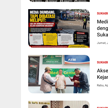
SUKAB
Medi
deng
Suk
Jumat, J
SUKABU
Akse
Keja
Rabu, Ap