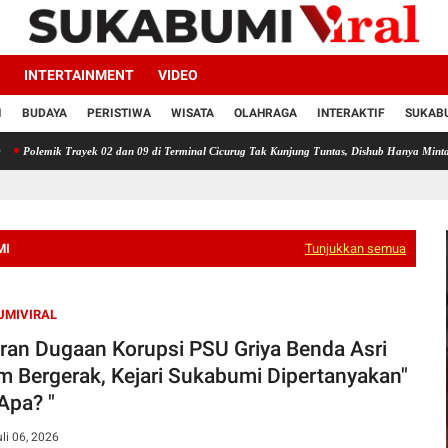
INTERTAINMENT
VIDEO
I
BUDAYA
PERISTIWA
WISATA
OLAHRAGA
INTERAKTIF
SUKABU
Trayek 02 dan 09 di Terminal Cicurug Tak Kunjung Tuntas, Dishub Hanya Minta Sopir Mena
MI
Tunjukkan semua
UMIVIRAL
ran Dugaan Korupsi PSU Griya Benda Asri
m Bergerak, Kejari Sukabumi Dipertanyakan"
Apa? "
uli 06, 2026