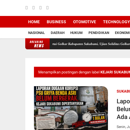
HOME
BUSINESS
OTOMOTIVE
TECHNOLOGY
NASIONAL
DAERAH
HUKUM
PENDIDIKAN
EKONOM
BREAKING
retakan di Tubuh DPD Partai Golkar Kabupaten Sukabumi, Ujian Soliditas Golkar
Polemik 
NEWS
Menampilkan postingan dengan label
KEJARI SUKABU
SUKAB
Lapo
Belu
Ada 
Senin, J