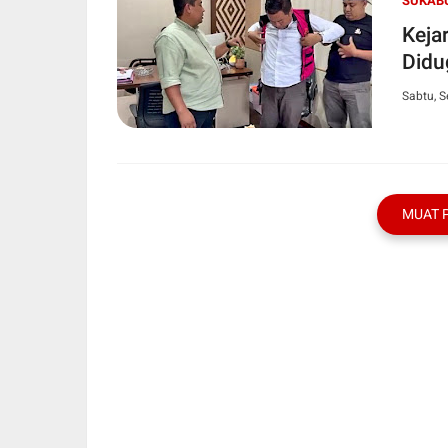
SUKAB
Keja
Didu
Sabtu, 
MUAT 