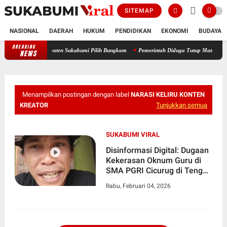
SITEMAP
NASIONAL
DAERAH
HUKUM
PENDIDIKAN
EKONOMI
BUDAYA
BREAKING
an Disdik Kabupaten Sukabumi Pilih Bungkam
Pemerintah Diduga Tutup Mata, PT PMC Di
NEWS
Menampilkan postingan dengan label
NARASI KELIRU KONTEN
KREATOR
Tunjukkan semua
SUKABUMI VIRAL
Disinformasi Digital: Dugaan
Kekerasan Oknum Guru di
SMA PGRI Cicurug di Tengah
Narasi Keliru Konten Kreator
Rabu, Februari 04, 2026