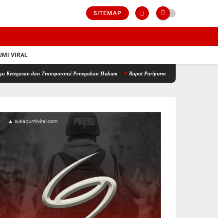
SITEMAP
MI VIRAL
an dan Transparansi Penegakan Hukum
Rapat Paripurna DPRD Sukabumi Sahkan KUA-PPA