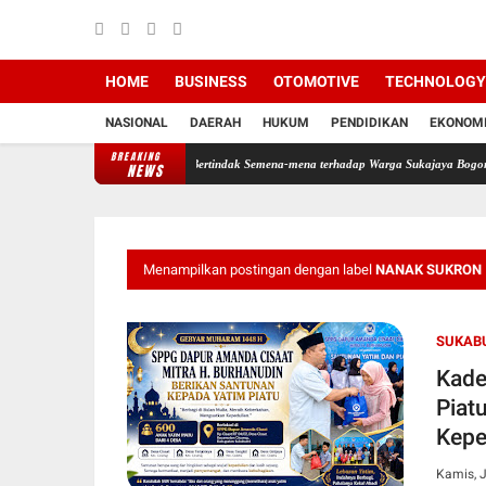
HOME
BUSINESS
OTOMOTIVE
TECHNOLOGY
NASIONAL
DAERAH
HUKUM
PENDIDIKAN
EKONOM
BREAKING
 Mata, PT PMC Dituding Bertindak Semena-mena terhadap Warga Sukajaya Bogor
Kepal
NEWS
Menampilkan postingan dengan label
NANAK SUKRON
SUKAB
Kade
Piat
Kepe
Kamis, J