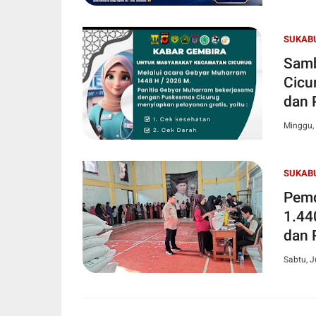
SUKAB
Samb
Cicu
dan 
Minggu, 
SUKAB
Pemd
1.44
dan 
Sabtu, J