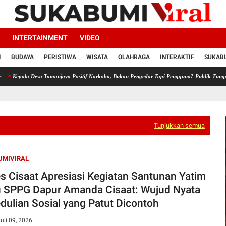
INTERTAINMENT
VIDEO
I
BUDAYA
PERISTIWA
WISATA
OLAHRAGA
INTERAKTIF
SUKABU
a Desa Tamanjaya Positif Narkoba, Bukan Pengedar Tapi Pengguna? Publik Tunggu Ketegas
Tunjukkan semua
UMIVIRAL
s Cisaat Apresiasi Kegiatan Santunan Yatim
u SPPG Dapur Amanda Cisaat: Wujud Nyata
dulian Sosial yang Patut Dicontoh
uli 09, 2026