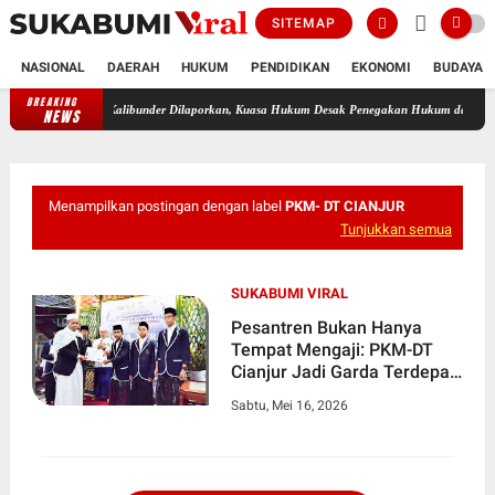
SITEMAP
NASIONAL
DAERAH
HUKUM
PENDIDIKAN
EKONOMI
BUDAYA
BREAKING
Diduga Terlibat Perselingkuhan, Oknum Guru ASN di Kalibunder Dil
NEWS
Menampilkan postingan dengan label
PKM- DT CIANJUR
Tunjukkan semua
SUKABUMI VIRAL
Pesantren Bukan Hanya
Tempat Mengaji: PKM-DT
Cianjur Jadi Garda Terdepan
Penyelamat Lingkungan dan
Sabtu, Mei 16, 2026
Kemanusiaan