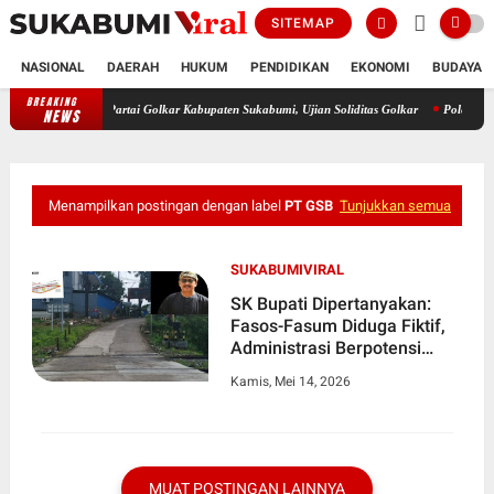
SITEMAP
NASIONAL
DAERAH
HUKUM
PENDIDIKAN
EKONOMI
BUDAYA
BREAKING
i Tubuh DPD Partai Golkar Kabupaten Sukabumi, Ujian Soliditas Golkar
Polemik Trayek 0
NEWS
Menampilkan postingan dengan label
PT GSB
Tunjukkan semua
SUKABUMIVIRAL
SK Bupati Dipertanyakan:
Fasos-Fasum Diduga Fiktif,
Administrasi Berpotensi
Bermasalah
Kamis, Mei 14, 2026
MUAT POSTINGAN LAINNYA