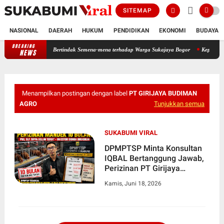
SITEMAP
NASIONAL
DAERAH
HUKUM
PENDIDIKAN
EKONOMI
BUDAYA
BREAKING
PMC Dituding Bertindak Semena-mena terhadap Warga Sukajaya Bogor
Kepala Desa Tama
NEWS
Menampilkan postingan dengan label
PT GIRIJAYA BUDIMAN
AGRO
Tunjukkan semua
SUKABUMI VIRAL
DPMPTSP Minta Konsultan
IQBAL Bertanggung Jawab,
Perizinan PT Girijaya
Budiman Agro Tak Kunjung
Kamis, Juni 18, 2026
Rampung