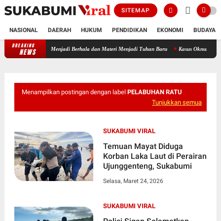
SITEMAP
NASIONAL
DAERAH
HUKUM
PENDIDIKAN
EKONOMI
BUDAYA
BREAKING
Merosotnya Akhlak dan Adab Bangsa, Ketika Jabatan Menjadi Berhala
NEWS
Menampilkan postingan dengan label
PELABUHAN RATU
Tunjukkan semua
SUKABUMI VIRAL
Temuan Mayat Diduga
Korban Laka Laut di Perairan
Ujunggenteng, Sukabumi
Selasa, Maret 24, 2026
SUKABUMI VIRAL