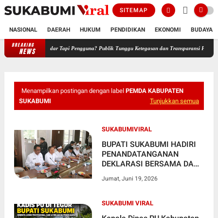
SITEMAP
NASIONAL
DAERAH
HUKUM
PENDIDIKAN
EKONOMI
BUDAYA
BREAKING
Kepala Desa Tamanjaya Positif Narkoba, Bukan Pengedar Tapi Penggu
NEWS
Menampilkan postingan dengan label
PEMDA KABUPATEN
SUKABUMI
Tunjukkan semua
SUKABUMIVIRAL
BUPATI SUKABUMI HADIRI
PENANDATANGANAN
DEKLARASI BERSAMA DAN
PAKTA INTEGRITAS PARA
Jumat, Juni 19, 2026
PEMEGANG IUP
SUKABUMI VIRAL