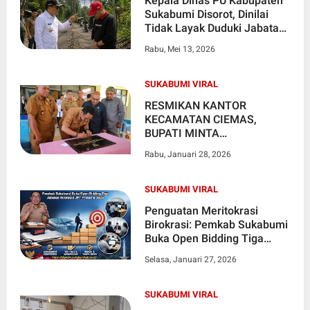
Kepala Dinas PU Kabupaten
Sukabumi Disorot, Dinilai
Tidak Layak Duduki Jabatan
Publik
Rabu, Mei 13, 2026
SUKABUMI VIRAL
RESMIKAN KANTOR
KECAMATAN CIEMAS,
BUPATI MINTA
OPTIMALKAN LAYANAN
Rabu, Januari 28, 2026
PUBLIK, RAMAH, CEPAT
DAN TRANSPARAN
SUKABUMI VIRAL
Penguatan Meritokrasi
Birokrasi: Pemkab Sukabumi
Buka Open Bidding Tiga
Jabatan Strategis JPT
Selasa, Januari 27, 2026
Pratama 2026
SUKABUMI VIRAL