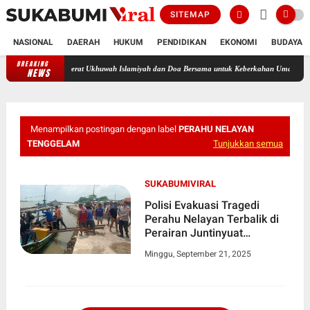
SITEMAP
NASIONAL
DAERAH
HUKUM
PENDIDIKAN
EKONOMI
BUDAYA
BREAKING
Gebyar Tawasul Akbar POSKAB Sapu Jagat Cicurug, Pererat Ukhuwah
NEWS
Menampilkan postingan dengan label
PERAHU NELAYAN
TENGGELAM
Tunjukkan semua
SUKABUMIVIRAL
Polisi Evakuasi Tragedi
Perahu Nelayan Terbalik di
Perairan Juntinyuat
Indramayu
Minggu, September 21, 2025