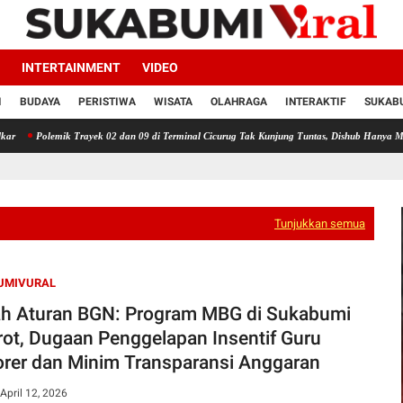
INTERTAINMENT
VIDEO
I
BUDAYA
PERISTIWA
WISATA
OLAHRAGA
INTERAKTIF
SUKABU
ik Trayek 02 dan 09 di Terminal Cicurug Tak Kunjung Tuntas, Dishub Hanya Minta Sopir 
Tunjukkan semua
UMIVURAL
h Aturan BGN: Program MBG di Sukabumi
rot, Dugaan Penggelapan Insentif Guru
rer dan Minim Transparansi Anggaran
April 12, 2026