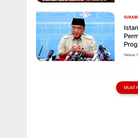
SUKAB
Ista
Perm
Pro
Selasa, 
MUAT 