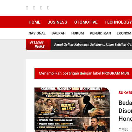
HOME
BUSINESS
OTOMOTIVE
TECHNOLOGY
NASIONAL
DAERAH
HUKUM
PENDIDIKAN
EKONOM
BREAKING
 Keretakan di Tubuh DPD Partai Golkar Kabupaten Sukabumi, Ujian Soliditas Golkar
Polem
NEWS
Menampilkan postingan dengan label
PROGRAM MBG
SUKAB
Beda
Diso
Hono
Minggu, 