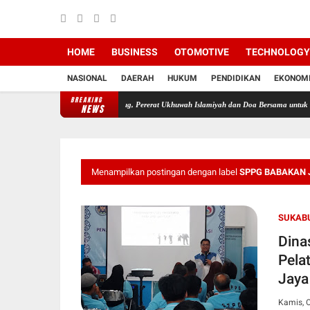
HOME
BUSINESS
OTOMOTIVE
TECHNOLOGY
NASIONAL
DAERAH
HUKUM
PENDIDIKAN
EKONOM
BREAKING
SKAB Sapu Jagat Cicurug, Pererat Ukhuwah Islamiyah dan Doa Bersama untuk Keberkahan 
NEWS
Menampilkan postingan dengan label
SPPG BABAKAN 
SUKAB
Dina
Pela
Jaya
Kamis, O