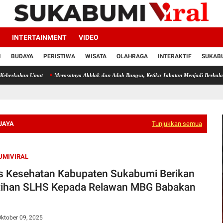
INTERTAINMENT
VIDEO
I
BUDAYA
PERISTIWA
WISATA
OLAHRAGA
INTERAKTIF
SUKABU
Umat
Merosotnya Akhlak dan Adab Bangsa, Ketika Jabatan Menjadi Berhala dan Materi 
JAYA
Tunjukkan semua
UMIVIRAL
s Kesehatan Kabupaten Sukabumi Berikan
tihan SLHS Kepada Relawan MBG Babakan
ktober 09, 2025