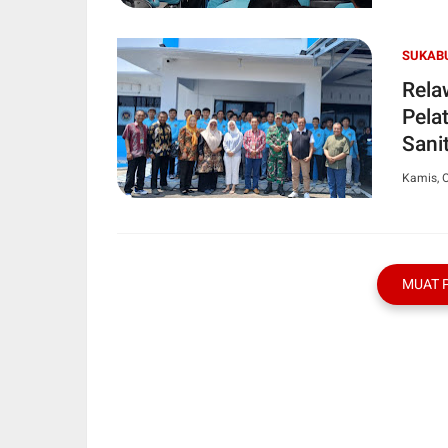
SUKAB
Rela
Pela
Sani
Kamis, O
MUAT 