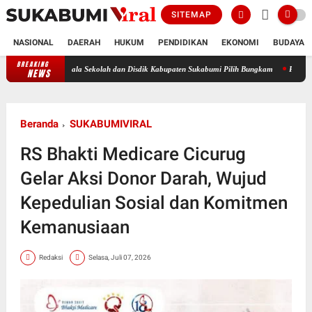
SITEMAP
NASIONAL
DAERAH
HUKUM
PENDIDIKAN
EKONOMI
BUDAYA
BREAKING
Pembangunan Revitalisasi SD Negeri Manggis Disorot, Kepala Sekolah dan 
NEWS
Beranda
SUKABUMIVIRAL
RS Bhakti Medicare Cicurug
Gelar Aksi Donor Darah, Wujud
Kepedulian Sosial dan Komitmen
Kemanusiaan
Redaksi
Selasa, Juli 07, 2026